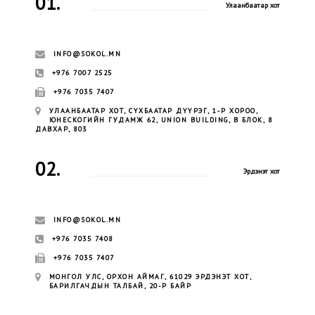
01.
Улаанбаатар хот
INFO@SOKOL.MN
+976 7007 2525
+976 7035 7407
УЛААНБААТАР ХОТ, СҮХБААТАР ДҮҮРЭГ, 1-Р ХОРОО,
ЮНЕСКОГИЙН ГУДАМЖ 62, UNION BUILDING, B БЛОК, 8
ДАВХАР, 803
02.
Эрдэнэт хот
INFO@SOKOL.MN
+976 7035 7408
+976 7035 7407
МОНГОЛ УЛС, ОРХОН АЙМАГ, 61029 ЭРДЭНЭТ ХОТ,
БАРИЛГАЧДЫН ТАЛБАЙ, 20-Р БАЙР