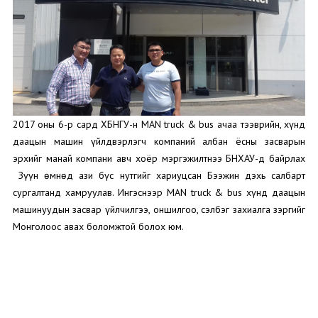
2017 оны 6-р сард ХБНГУ-н MAN truck & bus ачаа тээврийн, хүнд
даацын машин үйлдвэрлэгч компаний албан ёсны засварын
эрхийг манай компани авч хоёр мэргэжилтнээ БНХАУ-д байрлах
Зүүн өмнөд ази бүс нутгийг хариуцсан Бээжин дэхь салбарт
сургалтанд хамруулав. Ингэснээр MAN truck & bus хүнд даацын
машинуудын засвар үйлчилгээ, оншилгоо, сэлбэг захиалга зэргийг
Монголоос авах боломжтой болох юм.