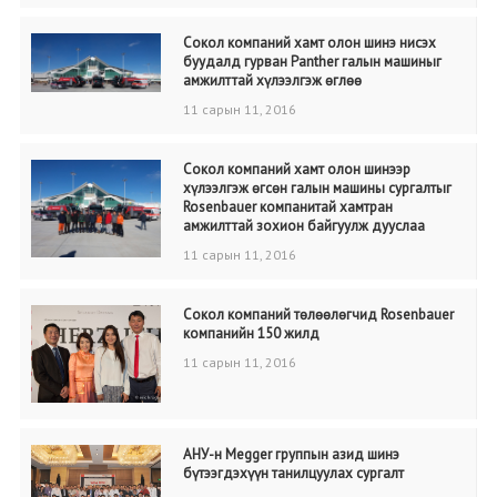
Сокол компаний хамт олон шинэ нисэх
буудалд гурван Panther галын машиныг
амжилттай хүлээлгэж өглөө
11 сарын 11, 2016
Сокол компаний хамт олон шинээр
хүлээлгэж өгсөн галын машины сургалтыг
Rosenbauer компанитай хамтран
амжилттай зохион байгуулж дууслаа
11 сарын 11, 2016
Сокол компаний төлөөлөгчид Rosenbauer
компанийн 150 жилд
11 сарын 11, 2016
АНУ-н Megger группын азид шинэ
бүтээгдэхүүн танилцуулах сургалт