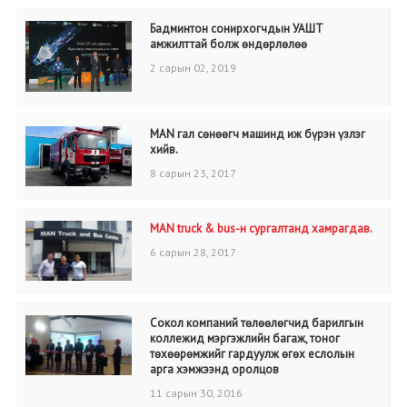
Бадминтон сонирхогчдын УАШТ
амжилттай болж өндөрлөлөө
2 сарын 02, 2019
MAN гал сөнөөгч машинд иж бүрэн үзлэг
хийв.
8 сарын 23, 2017
MAN truck & bus-н сургалтанд хамрагдав.
6 сарын 28, 2017
Сокол компаний төлөөлөгчид барилгын
коллежид мэргэжлийн багаж, тоног
төхөөрөмжийг гардуулж өгөх еслолын
арга хэмжээнд оролцов
11 сарын 30, 2016