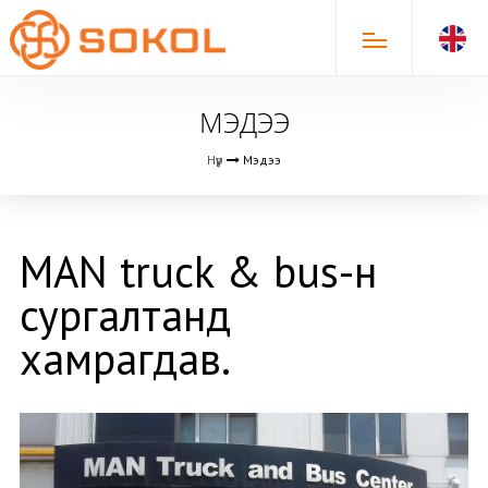
МЭДЭЭ
Нүүр
Мэдээ
MAN truck & bus-н
сургалтанд
хамрагдав.