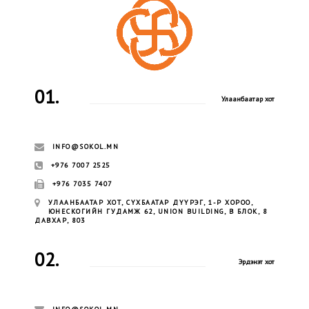
01.
Улаанбаатар хот
INFO@SOKOL.MN
+976 7007 2525
+976 7035 7407
УЛААНБААТАР ХОТ, СҮХБААТАР ДҮҮРЭГ, 1-Р ХОРОО,
ЮНЕСКОГИЙН ГУДАМЖ 62, UNION BUILDING, B БЛОК, 8
ДАВХАР, 803
02.
Эрдэнэт хот