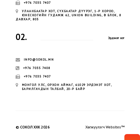
+976 7035 7407
УЛААНБААТАР ХОТ, СҮХБААТАР ДҮҮРЭГ, 1-Р ХОРОО,
ЮНЕСКОГИЙН ГУДАМЖ 62, UNION BUILDING, B БЛОК, 8
ДАВХАР, 803
02.
Эрдэнэт хот
INFO@SOKOL.MN
+976 7035 7408
+976 7035 7407
МОНГОЛ УЛС, ОРХОН АЙМАГ, 61029 ЭРДЭНЭТ ХОТ,
БАРИЛГАЧДЫН ТАЛБАЙ, 20-Р БАЙР
© СОКОЛ ХХК 2026
Хөгжүүлэгч Websites™