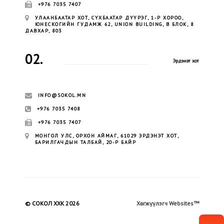
+976 7035 7407
УЛААНБААТАР ХОТ, СҮХБААТАР ДҮҮРЭГ, 1-Р ХОРОО,
ЮНЕСКОГИЙН ГУДАМЖ 62, UNION BUILDING, B БЛОК, 8
ДАВХАР, 803
02.
Эрдэнэт хот
INFO@SOKOL.MN
+976 7035 7408
+976 7035 7407
МОНГОЛ УЛС, ОРХОН АЙМАГ, 61029 ЭРДЭНЭТ ХОТ,
БАРИЛГАЧДЫН ТАЛБАЙ, 20-Р БАЙР
© СОКОЛ ХХК 2026
Хөгжүүлэгч Websites™