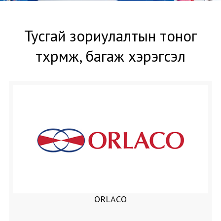
Тусгай зориулалтын тоног
төхөөрөмж, багаж хэрэгсэл
ORLACO