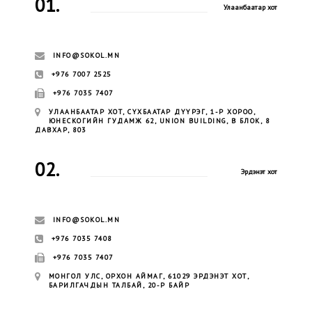
01.
Улаанбаатар хот
INFO@SOKOL.MN
+976 7007 2525
+976 7035 7407
УЛААНБААТАР ХОТ, СҮХБААТАР ДҮҮРЭГ, 1-Р ХОРОО,
ЮНЕСКОГИЙН ГУДАМЖ 62, UNION BUILDING, B БЛОК, 8
ДАВХАР, 803
02.
Эрдэнэт хот
INFO@SOKOL.MN
+976 7035 7408
+976 7035 7407
МОНГОЛ УЛС, ОРХОН АЙМАГ, 61029 ЭРДЭНЭТ ХОТ,
БАРИЛГАЧДЫН ТАЛБАЙ, 20-Р БАЙР