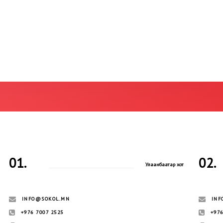
01.
02.
Улаанбаатар хот
INFO@SOKOL.MN
INF
+976 7007 2525
+976