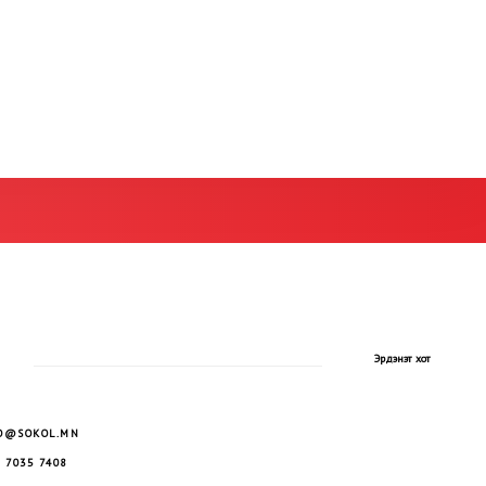
Эрдэнэт хот
O@SOKOL.MN
 7035 7408