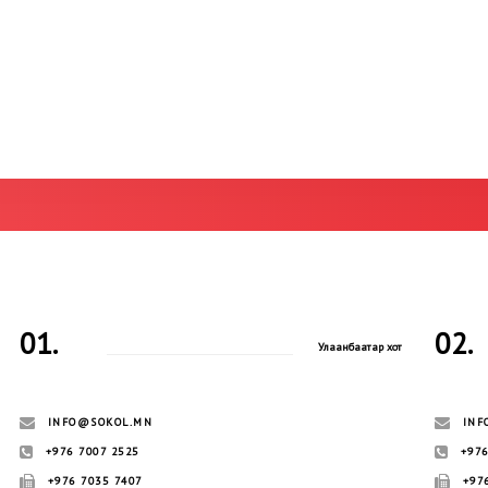
01.
02.
Улаанбаатар хот
INFO@SOKOL.MN
INF
+976 7007 2525
+976
+976 7035 7407
+97