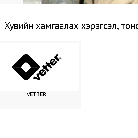
Хувийн хамгаалах хэрэгсэл, тон
VETTER