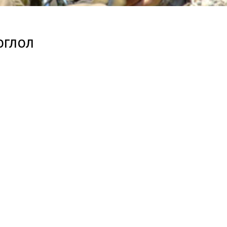
оглол