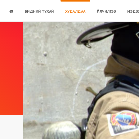
НҮҮР
БИДНИЙ ТУХАЙ
ХУДАЛДАА
ҮЙЛЧИЛГЭЭ
МЭДЭ